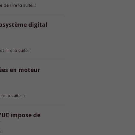
te de
(lire la suite…)
osystème digital
 et
(lire la suite…)
ées en moteur
lire la suite…)
 l’UE impose de
nd