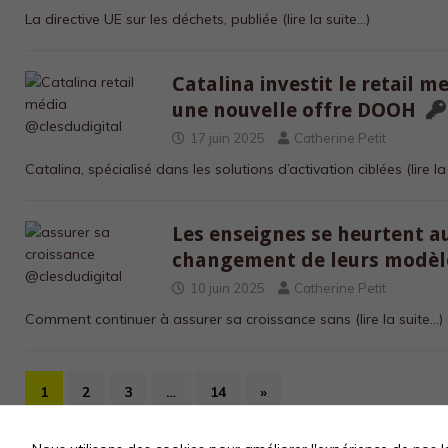
La directive UE sur les déchets, publiée
(lire la suite…)
Catalina investit le retail m
une nouvelle offre DOOH
17 juin 2025
Catherine Petit
Catalina, spécialisé dans les solutions d’activation ciblées
(lire l
Les enseignes se heurtent au 
changement de leurs modèl
10 juin 2025
Catherine Petit
Comment continuer à assurer sa croissance sans
(lire la suite…)
1
2
3
…
14
»