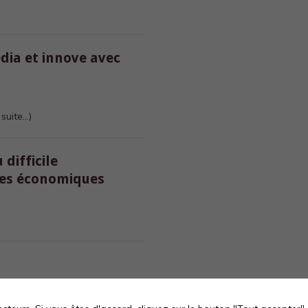
edia et innove avec
a suite…)
difficile
es économiques