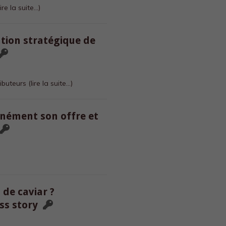
lire la suite…)
ation stratégique de
ributeurs
(lire la suite…)
anément son offre et
de caviar ?
ess story