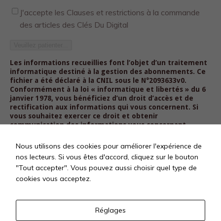
J'accepte les Clauses et restrictions à la commande
des articles des Clés Du Digital
Veuillez patienter...
Les informations recueillies font l’objet d’un traitement
informatique destiné à la gestion des abonnements. Ce
fichier a été déclaré à la CNIL sous le N°2093633v0.
Conformément à la loi « informatique et libertés » du 6
janvier 1978, vous bénéficiez d’un droit d’accès et de
rectification aux informations qui vous concernent. Si
vous souhaitez exercer ce droit et obtenir
communication des informations vous concernant,
veuillez vous adresser à Les Clés Du Digital SAS – 38 rue
des Epinettes 75017 Paris – Tél : +33 9 83 94 57 24 – E-mail
Nous utilisons des cookies pour améliorer l'expérience de
: abonnements@lesclesdudigital.fr
nos lecteurs. Si vous êtes d'accord, cliquez sur le bouton
"Tout accepter". Vous pouvez aussi choisir quel type de
cookies vous acceptez.
Réglages