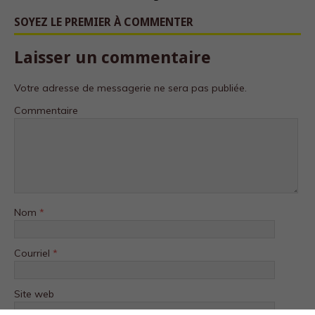
SOYEZ LE PREMIER À COMMENTER
Laisser un commentaire
Votre adresse de messagerie ne sera pas publiée.
Commentaire
Nom
*
Courriel
*
Site web