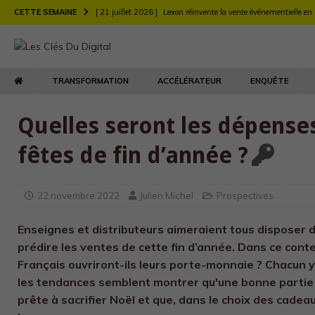
CETTE SEMAINE
[ 21 juillet 2026 ]
Lexon réinvente la vente événementielle en
[ 21 juillet 2026 ]
Largo muscle sa stratégie digitale de rec
[ 21 juillet 2026 ]
Chez Longchamp et Carrefour, la transfor
TRANSFORMATION
ACCÉLÉRATEUR
ENQUÊTE
TRANSFORMATION
[ 21 juillet 2026 ]
Le DEFI et EY Fabernovel décryptent neuf 
Quelles seront les dépenses
[ 21 juillet 2026 ]
Le retour produit : un enjeu de relation clie
fêtes de fin d’année ?
[ 21 juillet 2026 ]
Agents d’IA : l’Autorité de la concurrence t
[ 21 juillet 2026 ]
Maison Kitsuné double sa vitesse de dév
22 novembre 2022
Julien Michel
Prospectives
Enseignes et distributeurs aimeraient tous disposer d
prédire les ventes de cette fin d’année. Dans ce contex
Français ouvriront-ils leurs porte-monnaie ? Chacun y
les tendances semblent montrer qu'une bonne partie 
prête à sacrifier Noël et que, dans le choix des cadea