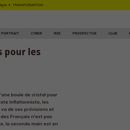
 ligne
TRANSFORMATION
onditionnement de smartphones
RSE
mation numérique des RH replace l’humain au cœur du métier
PORTRAIT
CYBER
RSE
PROSPECTIVE
CLUB
agents IA pour la mode
ACCÉLÉRATEURS
 pour les
nt
PROSPECTIVES
ire la sonnette d’alarme sur un marché déjà verrouillé
EN BREF
eloppement e-commerce
TRANSFORMATION
’une boule de cristal pour
te inflationniste, les
 va de ses prévisions et
des Français n'est pas
ux, la seconde main est en