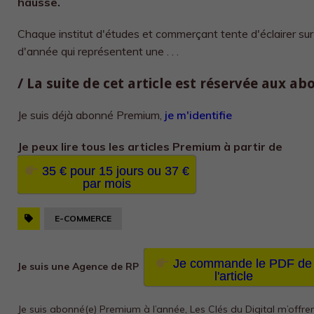
hausse.
Chaque institut d'études et commerçant tente d'éclairer sur
d'année qui représentent une . . .
/ La suite de cet article est réservée aux a
Je suis déjà abonné Premium,
je m'identifie
Je peux lire tous les
articles Premium à partir de
35 € pour 15 jours ou 37 €
par mois
E-COMMERCE
Je commande le PDF de
Je suis une Agence de RP
l'article
Je suis abonné(e) Premium à l’année, Les Clés du Digital m’offre