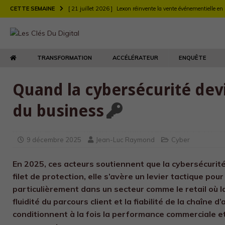
CETTE SEMAINE
[ 21 juillet 2026 ]
Lexon réinvente la vente événementielle en
[ 21 juillet 2026 ]
Largo muscle sa stratégie digitale de rec
[ 21 juillet 2026 ]
Chez Longchamp et Carrefour, la transfor
TRANSFORMATION
ACCÉLÉRATEUR
ENQUÊTE
TRANSFORMATION
[ 21 juillet 2026 ]
Le DEFI et EY Fabernovel décryptent neuf 
Quand la cybersécurité de
[ 21 juillet 2026 ]
Le retour produit : un enjeu de relation clie
du business
[ 21 juillet 2026 ]
Agents d’IA : l’Autorité de la concurrence t
[ 21 juillet 2026 ]
Maison Kitsuné double sa vitesse de dév
9 décembre 2025
Jean-Luc Raymond
Cyber
En 2025, ces acteurs soutiennent que la cybersécurité
filet de protection, elle s’avère un levier tactique pour
particulièrement dans un secteur comme le retail où la
fluidité du parcours client et la fiabilité de la chaîne
conditionnent à la fois la performance commerciale et