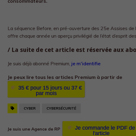
consommateurs.
La séquence Before, en pré-ouverture des 25e Assises de 
offre chaque année un aperçu privilégié de l’état d’esprit des
/ La suite de cet article est réservée aux a
Je suis déjà abonné Premium,
je m'identifie
Je peux lire tous les
articles Premium à partir de
35 € pour 15 jours ou 37 €
par mois
CYBER
CYBERSÉCURITÉ
Je commande le PDF de
Je suis une Agence de RP
l'article