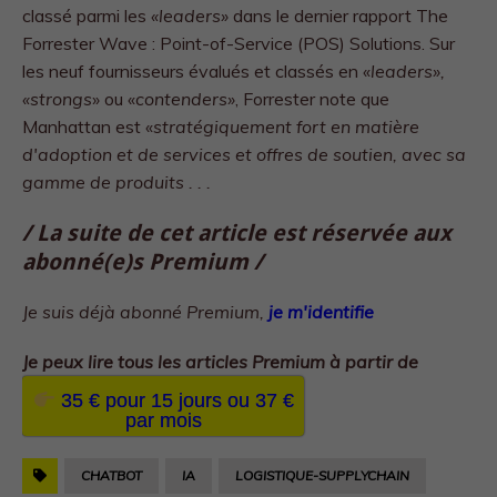
classé parmi les
«leaders»
dans le dernier rapport The
Forrester Wave : Point-of-Service (POS) Solutions. Sur
les neuf fournisseurs évalués et classés en «
leaders»,
«strongs
» ou «
contenders»
, Forrester note que
Manhattan est «
stratégiquement fort en matière
d'adoption et de services et offres de soutien, avec sa
gamme de produits . . .
/ La suite de cet article est réservée aux
abonné(e)s Premium /
Je suis déjà abonné Premium,
je m'identifie
Je peux lire tous les
articles Premium à partir de
35 € pour 15 jours ou 37 €
par mois
CHATBOT
IA
LOGISTIQUE-SUPPLYCHAIN