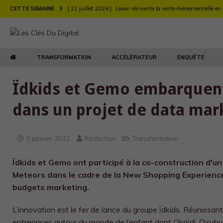
CETTE SEMAINE
[ 21 juillet 2026 ]
Lexon réinvente la vente événementielle en
[ 21 juillet 2026 ]
Largo muscle sa stratégie digitale de rec
[ 21 juillet 2026 ]
Chez Longchamp et Carrefour, la transfor
TRANSFORMATION
ACCÉLÉRATEUR
ENQUÊTE
TRANSFORMATION
[ 21 juillet 2026 ]
Le DEFI et EY Fabernovel décryptent neuf 
Ïdkids et Gemo embarquen
[ 21 juillet 2026 ]
Le retour produit : un enjeu de relation clie
dans un projet de data mar
[ 21 juillet 2026 ]
Agents d’IA : l’Autorité de la concurrence t
[ 21 juillet 2026 ]
Maison Kitsuné double sa vitesse de dév
5 janvier 2021
Rédaction
Transformation
Ïdkids et Gemo ont participé à la co-construction d'un 
Meteors dans le cadre de la New Shopping Experience,
budgets marketing.
L’innovation est le fer de lance du groupe Ïdkids. Réunissan
entreprises autour du monde de l’enfant dont Okaïdi, Oxybul E