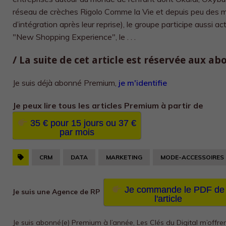
réseau de crèches Rigolo Comme la Vie et depuis peu des ma
d’intégration après leur reprise), le groupe participe aussi 
"New Shopping Experience", le . . .
/ La suite de cet article est réservée aux a
Je suis déjà abonné Premium,
je m'identifie
Je peux lire tous les
articles Premium à partir de
35 € pour 15 jours ou 37 €
par mois
CRM
DATA
MARKETING
MODE-ACCESSOIRES
Je commande le PDF de
Je suis une Agence de RP
l'article
Je suis abonné(e) Premium à l’année, Les Clés du Digital m’offre