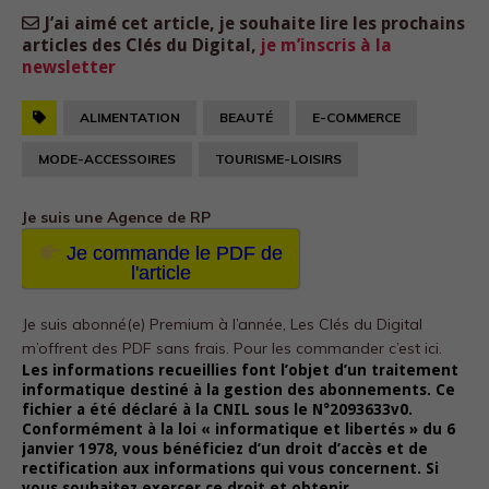
J’ai aimé cet article, je souhaite lire les prochains
articles des Clés du Digital,
je m’inscris à la
newsletter
ALIMENTATION
BEAUTÉ
E-COMMERCE
MODE-ACCESSOIRES
TOURISME-LOISIRS
Je suis une Agence de RP
Je commande le PDF de
l'article
Je suis abonné(e) Premium à l’année, Les Clés du Digital
m’offrent des PDF sans frais.
Pour les commander c’est ici.
Les informations recueillies font l’objet d’un traitement
Nécessaire
informatique destiné à la gestion des abonnements. Ce
Ces cookies ne
fichier a été déclaré à la CNIL sous le N°2093633v0.
sont pas
Conformément à la loi « informatique et libertés » du 6
facultatifs. Ils
janvier 1978, vous bénéficiez d’un droit d’accès et de
sont
rectification aux informations qui vous concernent. Si
nécessaires au
vous souhaitez exercer ce droit et obtenir