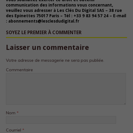
fonctionnement
communication des informations vous concernant,
du site Web.
veuillez vous adresser à Les Clés Du Digital SAS – 38 rue
des Epinettes 75017 Paris – Tél : +33 9 83 94 57 24 – E-mail
: abonnements@lesclesdudigital.fr
Statistiques
SOYEZ LE PREMIER À COMMENTER
Afin que nous
puissions
améliorer la
Laisser un commentaire
fonctionnalité
et la structure
Votre adresse de messagerie ne sera pas publiée.
du site Web,
en fonction
Commentaire
de la façon
dont le site
Web est
utilisé.
Experience
Afin que notre
Nom
*
site Web
fonctionne
aussi bien que
Courriel
*