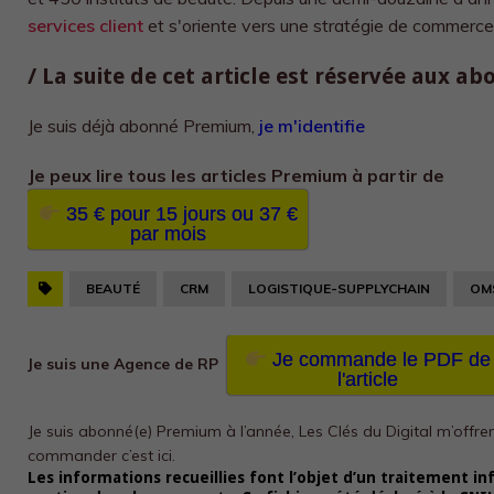
services client
et s'oriente vers une stratégie de commerce un
/ La suite de cet article est réservée aux a
Je suis déjà abonné Premium,
je m'identifie
Je peux lire tous les
articles Premium à partir de
35 € pour 15 jours ou 37 €
par mois
BEAUTÉ
CRM
LOGISTIQUE-SUPPLYCHAIN
OM
Je commande le PDF de
Je suis une Agence de RP
l'article
Je suis abonné(e) Premium à l’année, Les Clés du Digital m’offre
commander c’est ici.
Les informations recueillies font l’objet d’un traitement in