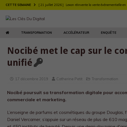
CETTE SEMAINE
[ 21 juillet 2026 ]
Lexon réinvente la vente événementielle en
[ 21 juillet 2026 ]
Largo muscle sa stratégie digitale de rec
[ 21 juillet 2026 ]
Chez Longchamp et Carrefour, la transfor
TRANSFORMATION
ACCÉLÉRATEUR
ENQUÊTE
TRANSFORMATION
[ 21 juillet 2026 ]
Le DEFI et EY Fabernovel décryptent neuf 
Nocibé met le cap sur le 
[ 21 juillet 2026 ]
Le retour produit : un enjeu de relation clie
unifié
[ 21 juillet 2026 ]
Agents d’IA : l’Autorité de la concurrence t
[ 21 juillet 2026 ]
Maison Kitsuné double sa vitesse de dév
17 décembre 2019
Catherine Petit
Transformation
Nocibé poursuit sa transformation digitale pour acc
commerciale et marketing.
L’enseigne de parfums et cosmétiques du groupe Douglas, f
Daniel Vercamer, s’appuie sur un réseau de plus de 610 ma
et 450 instituts de beauté. Depuis une demi-douzaine d'an