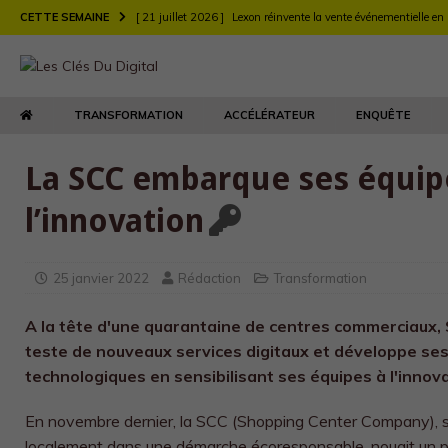
CETTE SEMAINE
[ 21 juillet 2026 ]
Lexon réinvente la vente événementielle en
[ 21 juillet 2026 ]
Largo muscle sa stratégie digitale de rec
[ 21 juillet 2026 ]
Chez Longchamp et Carrefour, la transfor
TRANSFORMATION
ACCÉLÉRATEUR
ENQUÊTE
TRANSFORMATION
[ 21 juillet 2026 ]
Le DEFI et EY Fabernovel décryptent neuf 
La SCC embarque ses équip
[ 21 juillet 2026 ]
Le retour produit : un enjeu de relation clie
l’innovation
[ 21 juillet 2026 ]
Agents d’IA : l’Autorité de la concurrence t
[ 21 juillet 2026 ]
Maison Kitsuné double sa vitesse de dév
25 janvier 2022
Rédaction
Transformation
A la tête d'une quarantaine de centres commerciaux
teste de nouveaux services digitaux et développe ses
technologiques en sensibilisant ses équipes à l'innova
En novembre dernier, la SCC (Shopping Center Company), 
localement dans une démarche écoresponsable, nouait un 