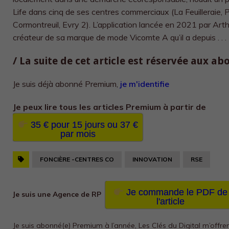
Life dans cinq de ses centres commerciaux (La Feuilleraie, P
Cormontreuil, Evry 2). L’application lancée en 2021 par Arthur
créateur de sa marque de mode Vicomte A qu’il a depuis . . .
/ La suite de cet article est réservée aux a
Je suis déjà abonné Premium,
je m'identifie
Je peux lire tous les
articles Premium à partir de
35 € pour 15 jours ou 37 €
par mois
FONCIÈRE -CENTRES CO
INNOVATION
RSE
Je commande le PDF de
Je suis une Agence de RP
l'article
Je suis abonné(e) Premium à l’année, Les Clés du Digital m’offre