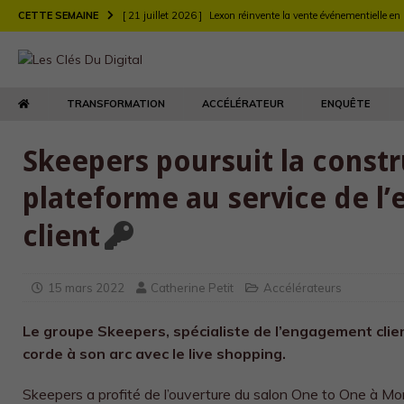
CETTE SEMAINE
[ 21 juillet 2026 ]
Lexon réinvente la vente événementielle en
[ 21 juillet 2026 ]
Largo muscle sa stratégie digitale de rec
[ 21 juillet 2026 ]
Chez Longchamp et Carrefour, la transfor
TRANSFORMATION
ACCÉLÉRATEUR
ENQUÊTE
TRANSFORMATION
[ 21 juillet 2026 ]
Le DEFI et EY Fabernovel décryptent neuf 
Skeepers poursuit la constr
[ 21 juillet 2026 ]
Le retour produit : un enjeu de relation clie
plateforme au service de 
[ 21 juillet 2026 ]
Agents d’IA : l’Autorité de la concurrence t
client
[ 21 juillet 2026 ]
Maison Kitsuné double sa vitesse de dév
15 mars 2022
Catherine Petit
Accélérateurs
Le groupe Skeepers, spécialiste de l’engagement clien
corde à son arc avec le live shopping.
Skeepers a profité de l’ouverture du salon One to One à M