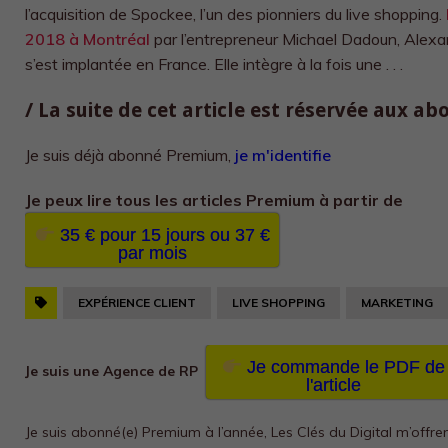
l’acquisition de Spockee, l’un des pionniers du live shopping.
2018 à Montréal
par l’entrepreneur Michael Dadoun, Alexa
s’est implantée en France. Elle intègre à la fois une . . .
/ La suite de cet article est réservée aux a
Je suis déjà abonné Premium,
je m'identifie
Je peux lire tous les
articles Premium à partir de
35 € pour 15 jours ou 37 €
par mois
EXPÉRIENCE CLIENT
LIVE SHOPPING
MARKETING
Je commande le PDF de
Je suis une Agence de RP
l'article
Je suis abonné(e) Premium à l’année, Les Clés du Digital m’offre