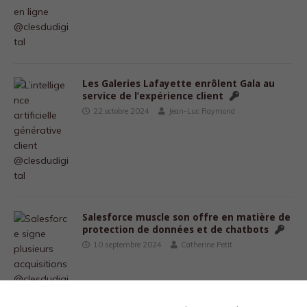
Les Galeries Lafayette enrôlent Gala au
service de l’expérience client
22 octobre 2024
Jean-Luc Raymond
Salesforce muscle son offre en matière de
protection de données et de chatbots
10 septembre 2024
Catherine Petit