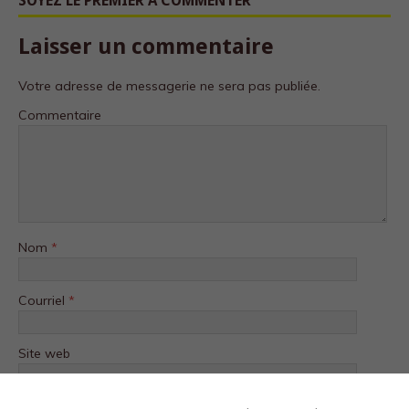
SOYEZ LE PREMIER À COMMENTER
Laisser un commentaire
Votre adresse de messagerie ne sera pas publiée.
Commentaire
Nom
*
Courriel
*
Site web