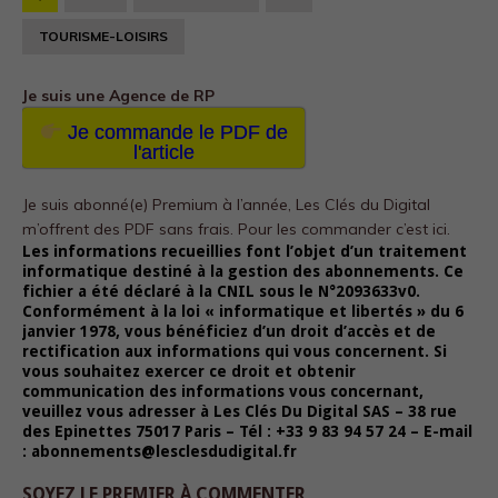
TOURISME-LOISIRS
Je suis une Agence de RP
Je commande le PDF de
l'article
Je suis abonné(e) Premium à l’année, Les Clés du Digital
m’offrent des PDF sans frais.
Pour les commander c’est ici.
Les informations recueillies font l’objet d’un traitement
informatique destiné à la gestion des abonnements. Ce
fichier a été déclaré à la CNIL sous le N°2093633v0.
Conformément à la loi « informatique et libertés » du 6
Nécessaire
janvier 1978, vous bénéficiez d’un droit d’accès et de
Ces cookies ne
rectification aux informations qui vous concernent. Si
sont pas
vous souhaitez exercer ce droit et obtenir
facultatifs. Ils
communication des informations vous concernant,
sont
veuillez vous adresser à Les Clés Du Digital SAS – 38 rue
nécessaires au
des Epinettes 75017 Paris – Tél : +33 9 83 94 57 24 – E-mail
fonctionnement
: abonnements@lesclesdudigital.fr
du site Web.
SOYEZ LE PREMIER À COMMENTER