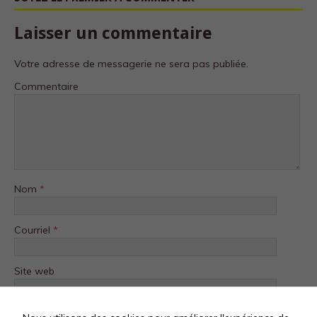
Statistiques
Laisser un commentaire
Afin que nous
puissions
Votre adresse de messagerie ne sera pas publiée.
améliorer la
fonctionnalité
Commentaire
et la structure
du site Web,
en fonction
de la façon
dont le site
Web est
utilisé.
Nom
*
Experience
Afin que notre
Courriel
*
site Web
fonctionne
aussi bien que
Site web
possible lors
de votre visite.
Si vous