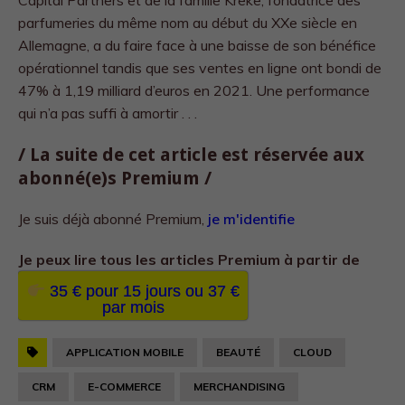
Capital Partners et de la famille Kreke, fondatrice des
parfumeries du même nom au début du XXe siècle en
Allemagne, a du faire face à une baisse de son bénéfice
opérationnel tandis que ses ventes en ligne ont bondi de
47% à 1,19 milliard d’euros en 2021. Une performance
qui n’a pas suffi à amortir . . .
/ La suite de cet article est réservée aux
abonné(e)s Premium /
Je suis déjà abonné Premium,
je m'identifie
Je peux lire tous les
articles Premium à partir de
35 € pour 15 jours ou 37 €
par mois
APPLICATION MOBILE
BEAUTÉ
CLOUD
CRM
E-COMMERCE
MERCHANDISING