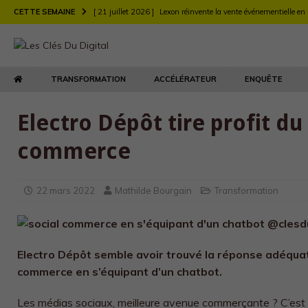
CETTE SEMAINE
[ 21 juillet 2026 ]
Lexon réinvente la vente événementielle en
[ 21 juillet 2026 ]
Largo muscle sa stratégie digitale de rec
[ 21 juillet 2026 ]
Chez Longchamp et Carrefour, la transfor
TRANSFORMATION
ACCÉLÉRATEUR
ENQUÊTE
TRANSFORMATION
[ 21 juillet 2026 ]
Le DEFI et EY Fabernovel décryptent neuf 
Electro Dépôt tire profit du
[ 21 juillet 2026 ]
Le retour produit : un enjeu de relation clie
commerce
[ 21 juillet 2026 ]
Agents d’IA : l’Autorité de la concurrence t
[ 21 juillet 2026 ]
Maison Kitsuné double sa vitesse de dév
22 mars 2022
Mathilde Bourgain
Transformation
Electro Dépôt semble avoir trouvé la réponse adéquate
commerce en s’équipant d’un chatbot.
Les médias sociaux, meilleure avenue commerçante ? C’est e