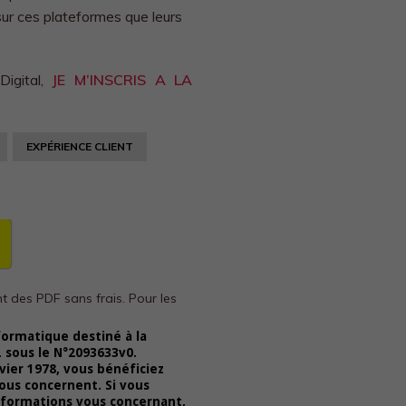
sur ces plateformes que leurs
Digital,
JE M’INSCRIS A LA
EXPÉRIENCE CLIENT
nt des PDF sans frais.
Pour les
formatique destiné à la
L sous le N°2093633v0.
vier 1978, vous bénéficiez
vous concernent. Si vous
nformations vous concernant,