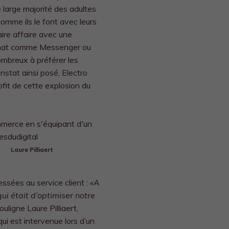
e large majorité des adultes
mme ils le font avec leurs
aire affaire avec une
e chat comme Messenger ou
mbreux à préférer les
stat ainsi posé, Electro
ofit de cette explosion du
Laure Pilliaert
ées au service client : «
A
ui était d’optimiser notre
souligne Laure Pilliaert,
ui est intervenue lors d’un