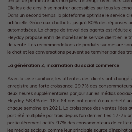
temps de permettre aux marques d’interagir avec leurs clien
Elle les aide ainsi à se montrer accessibles
sur tous les cana
Dans un second temps, la plateforme optimise le service client
artificielle. Grâce aux chatbots, jusqu’à 80% des réponses 
automatisées. La charge de travail des agents est réduite et 
Heyday propose enfin de monétiser le service client en le 
de vente. Les recommandations de produits sur mesure so
le chat et les conversations peuvent se terminer par des tr
La génération Z, incarnation du social commerce
Avec la crise sanitaire, les attentes des clients ont changé
enregistre une forte croissance.
29,7% des consommateurs 
deux heures supplémentaires par jour sur les médias sociaux
Heyday.
58,4% des 16
à 64 ans ont quant à eux acheté un 
chaque semaine en 2021.
La croissance des ventes liées a
part été multipliée par trois depuis l’an dernier. Les
12-25 ans
particulièrement actifs. 97% des consommateurs de cette g
les médias sociaux comme leur principale source d’inspiration