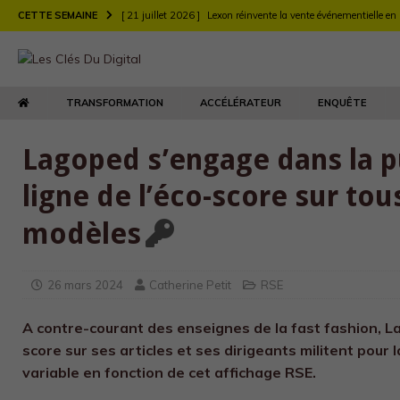
CETTE SEMAINE
[ 21 juillet 2026 ]
Lexon réinvente la vente événementielle en
[ 21 juillet 2026 ]
Largo muscle sa stratégie digitale de rec
[ 21 juillet 2026 ]
Chez Longchamp et Carrefour, la transfor
TRANSFORMATION
ACCÉLÉRATEUR
ENQUÊTE
TRANSFORMATION
[ 21 juillet 2026 ]
Le DEFI et EY Fabernovel décryptent neuf 
Lagoped s’engage dans la p
[ 21 juillet 2026 ]
Le retour produit : un enjeu de relation clie
ligne de l’éco-score sur tou
[ 21 juillet 2026 ]
Agents d’IA : l’Autorité de la concurrence t
modèles
[ 21 juillet 2026 ]
Maison Kitsuné double sa vitesse de dév
26 mars 2024
Catherine Petit
RSE
A contre-courant des enseignes de la fast fashion, L
score sur ses articles et ses dirigeants militent pour
variable en fonction de cet affichage RSE.