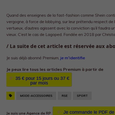
Quand des enseignes de la fast-fashion comme Shein cont
vergogne, à force de lobbying, sur leur prétendu respect de 
vertueux, d’autres agissent avec la conviction qu’il faudra un
vieux. C’est le cas de Lagoped. Fondée en 2018 par Christoph
/ La suite de cet article est réservée aux a
Je suis déjà abonné Premium,
je m'identifie
Je peux lire tous les
articles Premium à partir de
35 € pour 15 jours ou 37 €
par mois
MODE-ACCESSOIRES
RSE
SPORT
Je commande le PDF de
Je suis une Agence de RP