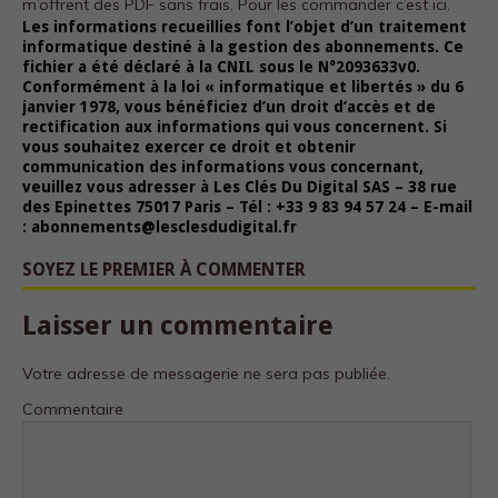
m’offrent des PDF sans frais.
Pour les commander c’est ici.
Les informations recueillies font l’objet d’un traitement
informatique destiné à la gestion des abonnements. Ce
fichier a été déclaré à la CNIL sous le N°2093633v0.
Conformément à la loi « informatique et libertés » du 6
janvier 1978, vous bénéficiez d’un droit d’accès et de
rectification aux informations qui vous concernent. Si
vous souhaitez exercer ce droit et obtenir
communication des informations vous concernant,
veuillez vous adresser à Les Clés Du Digital SAS – 38 rue
des Epinettes 75017 Paris – Tél : +33 9 83 94 57 24 – E-mail
Nécessaire
: abonnements@lesclesdudigital.fr
Ces cookies ne
sont pas
SOYEZ LE PREMIER À COMMENTER
facultatifs. Ils
sont
nécessaires au
Laisser un commentaire
fonctionnement
du site Web.
Votre adresse de messagerie ne sera pas publiée.
Commentaire
Statistiques
Afin que nous
puissions
améliorer la