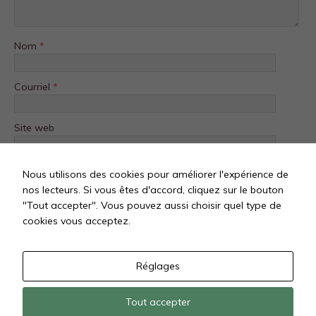
fonctionnalité
et la structure
du site Web,
Nom
*
en fonction
de la façon
dont le site
Web est
Courriel
*
utilisé.
Site web
Experience
Afin que notre
site Web
Nous utilisons des cookies pour améliorer l'expérience de
fonctionne
nos lecteurs. Si vous êtes d'accord, cliquez sur le bouton
aussi bien que
"Tout accepter". Vous pouvez aussi choisir quel type de
possible lors
de votre visite.
cookies vous acceptez.
Si vous
refusez ces
cookies,
Réglages
certaines
fonctionnalités
disparaîtront
Tout accepter
du site Web.