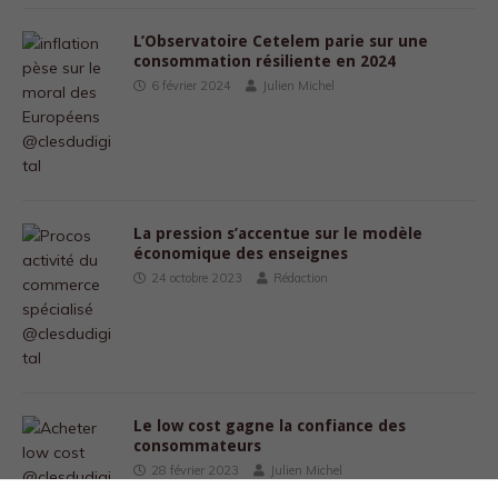
L’Observatoire Cetelem parie sur une
consommation résiliente en 2024
6 février 2024
Julien Michel
La pression s’accentue sur le modèle
économique des enseignes
24 octobre 2023
Rédaction
Le low cost gagne la confiance des
consommateurs
28 février 2023
Julien Michel