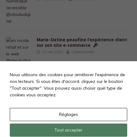
Marie-Sixtine peaufine l’expérience client
sur son site e-commerce
23 mai 2023
Catherine Petit
Nous utilisons des cookies pour améliorer l'expérience de
nos lecteurs. Si vous êtes d'accord, cliquez sur le bouton
"Tout accepter". Vous pouvez aussi choisir quel type de
1
2
3
…
6
»
cookies vous acceptez.
Réglages
Tout accepter