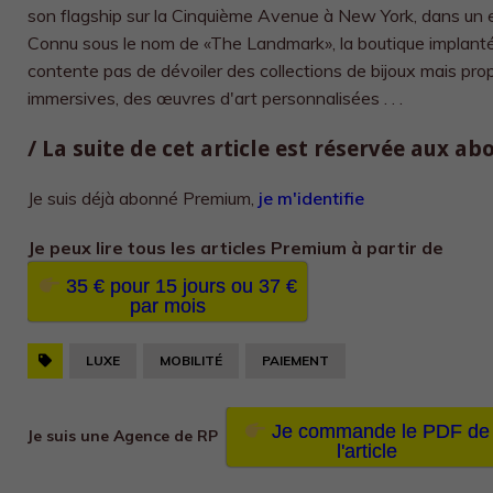
son flagship sur la Cinquième Avenue à New York, dans un
Connu sous le nom de «The Landmark», la boutique implanté
contente pas de dévoiler des collections de bijoux mais pro
immersives, des œuvres d'art personnalisées . . .
/ La suite de cet article est réservée aux a
Je suis déjà abonné Premium,
je m'identifie
Je peux lire tous les
articles Premium à partir de
35 € pour 15 jours ou 37 €
par mois
LUXE
MOBILITÉ
PAIEMENT
Je commande le PDF de
Je suis une Agence de RP
l'article