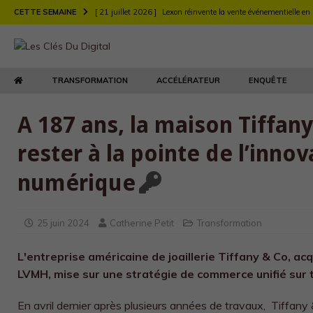
CETTE SEMAINE
[ 21 juillet 2026 ]
Lexon réinvente la vente événementielle en
[ 21 juillet 2026 ]
Largo muscle sa stratégie digitale de rec
[ 21 juillet 2026 ]
Chez Longchamp et Carrefour, la transfor
TRANSFORMATION
ACCÉLÉRATEUR
ENQUÊTE
TRANSFORMATION
[ 21 juillet 2026 ]
Le DEFI et EY Fabernovel décryptent neuf 
A 187 ans, la maison Tiffan
[ 21 juillet 2026 ]
Le retour produit : un enjeu de relation clie
rester à la pointe de l’innov
[ 21 juillet 2026 ]
Agents d’IA : l’Autorité de la concurrence t
numérique
[ 21 juillet 2026 ]
Maison Kitsuné double sa vitesse de dév
25 juin 2024
Catherine Petit
Transformation
L'entreprise américaine de joaillerie Tiffany & Co, ac
LVMH, mise sur une stratégie de commerce unifié sur 
En avril dernier après plusieurs années de travaux, Tiffany 