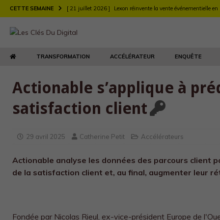
CETTE SEMAINE
[ 21 juillet 2026 ]
Lexon réinvente la vente événementielle en
[ 21 juillet 2026 ]
Largo muscle sa stratégie digitale de rec
[ 21 juillet 2026 ]
Chez Longchamp et Carrefour, la transfor
TRANSFORMATION
ACCÉLÉRATEUR
ENQUÊTE
TRANSFORMATION
[ 21 juillet 2026 ]
Le DEFI et EY Fabernovel décryptent neuf 
Actionable s’applique à préd
[ 21 juillet 2026 ]
Le retour produit : un enjeu de relation clie
satisfaction client
[ 21 juillet 2026 ]
Agents d’IA : l’Autorité de la concurrence t
[ 21 juillet 2026 ]
Maison Kitsuné double sa vitesse de dév
29 avril 2025
Catherine Petit
Accélérateurs
Actionable analyse les données des parcours client 
de la satisfaction client et, au final, augmenter leur ré
Fondée par Nicolas Rieul, ex-vice-président Europe de l'Ou