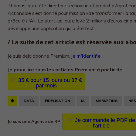
Thomas, qui a été directeur technique et produit d’AgroLeag
Actionable s’est donné pour mission
«de transformer l’anal
grâce à l’IA».
La start-up, qui a levé 2 millions d’euros cin
développe une application qui a été test . . .
/ La suite de cet article est réservée aux a
Je suis déjà abonné Premium,
je m'identifie
Je peux lire tous les
articles Premium à partir de
35 € pour 15 jours ou 37 €
par mois
DATA
FIDÉLISATION
IA
MARKETING
NPS
Je commande le PDF de
Je suis une Agence de RP
l'article