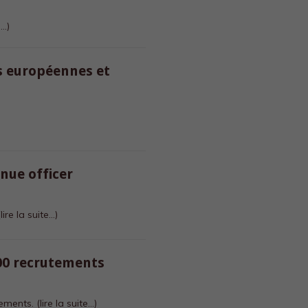
e…)
s européennes et
nue officer
(lire la suite…)
00 recrutements
tements.
(lire la suite…)