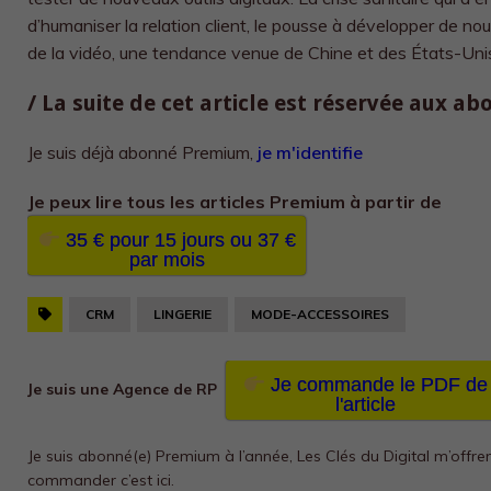
d’humaniser la relation client, le pousse à développer de nouv
de la vidéo, une tendance venue de Chine et des États-Unis en
/ La suite de cet article est réservée aux a
Je suis déjà abonné Premium,
je m'identifie
Je peux lire tous les
articles Premium à partir de
35 € pour 15 jours ou 37 €
par mois
CRM
LINGERIE
MODE-ACCESSOIRES
Je commande le PDF de
Je suis une Agence de RP
l'article
Je suis abonné(e) Premium à l’année, Les Clés du Digital m’offre
commander c’est ici.