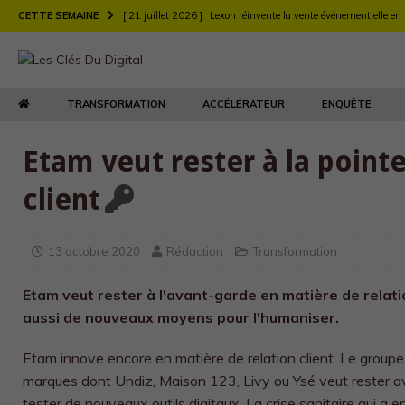
CETTE SEMAINE
[ 21 juillet 2026 ]
Lexon réinvente la vente événementielle en
[ 21 juillet 2026 ]
Largo muscle sa stratégie digitale de rec
[ 21 juillet 2026 ]
Chez Longchamp et Carrefour, la transfor
TRANSFORMATION
ACCÉLÉRATEUR
ENQUÊTE
TRANSFORMATION
[ 21 juillet 2026 ]
Le DEFI et EY Fabernovel décryptent neuf 
Etam veut rester à la pointe
[ 21 juillet 2026 ]
Le retour produit : un enjeu de relation clie
client
[ 21 juillet 2026 ]
Agents d’IA : l’Autorité de la concurrence t
[ 21 juillet 2026 ]
Maison Kitsuné double sa vitesse de dév
13 octobre 2020
Rédaction
Transformation
Etam veut rester à l'avant-garde en matière de relati
aussi de nouveaux moyens pour l'humaniser.
Etam innove encore en matière de relation client. Le groupe q
marques dont Undiz, Maison 123, Livy ou Ysé veut rester a
tester de nouveaux outils digitaux. La crise sanitaire qui a e