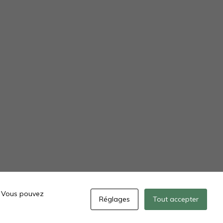
". Vous pouvez
 LÉGALES
CGVU
NOUS CONTACTER
Réglages
Tout accepter