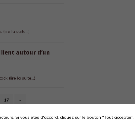
ds
(lire la suite…)
lient autour d’un
Stock
(lire la suite…)
17
»
ecteurs. Si vous êtes d'accord, cliquez sur le bouton "Tout accepter
OS ARCHIVES
NOTRE PROJET
A PROPOS DE NOUS
MENTIONS