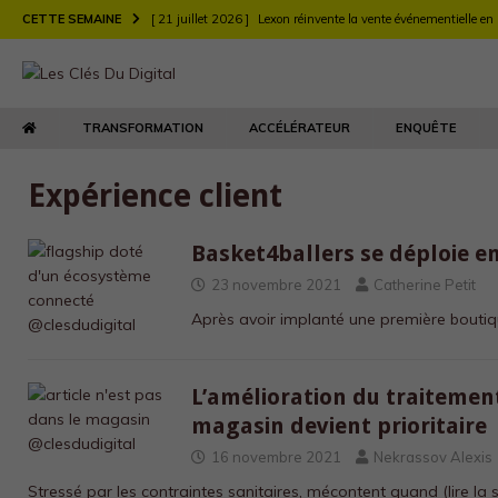
CETTE SEMAINE
[ 21 juillet 2026 ]
Lexon réinvente la vente événementielle en
[ 21 juillet 2026 ]
Largo muscle sa stratégie digitale de rec
[ 21 juillet 2026 ]
Chez Longchamp et Carrefour, la transfor
TRANSFORMATION
ACCÉLÉRATEUR
ENQUÊTE
TRANSFORMATION
[ 21 juillet 2026 ]
Le DEFI et EY Fabernovel décryptent neuf 
Expérience client
[ 21 juillet 2026 ]
Le retour produit : un enjeu de relation clie
[ 21 juillet 2026 ]
Agents d’IA : l’Autorité de la concurrence t
Basket4ballers se déploie e
[ 21 juillet 2026 ]
23 novembre 2021
Maison Kitsuné double sa vitesse de dév
Catherine Petit
Après avoir implanté une première bouti
L’amélioration du traiteme
magasin devient prioritaire
16 novembre 2021
Nekrassov Alexis
Stressé par les contraintes sanitaires, mécontent quand
(lire la 