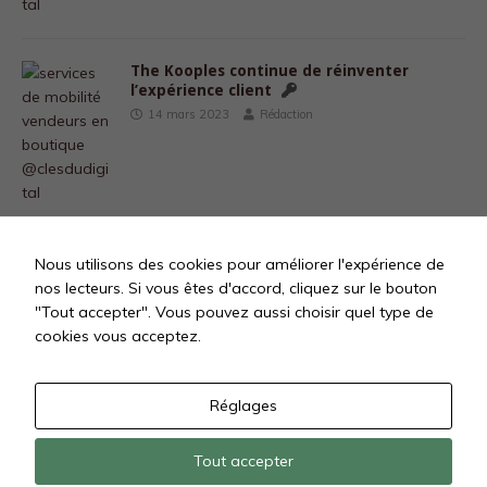
The Kooples continue de réinventer
l’expérience client
14 mars 2023
Rédaction
Nous utilisons des cookies pour améliorer l'expérience de
«
1
…
31
32
33
34
35
nos lecteurs. Si vous êtes d'accord, cliquez sur le bouton
"Tout accepter". Vous pouvez aussi choisir quel type de
…
60
»
cookies vous acceptez.
Réglages
Tout accepter