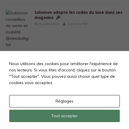
Salomon adopte les codes du luxe dans ses
magasins
9 juillet 2024
Catherine Petit
Nous utilisons des cookies pour améliorer l'expérience de
«
1
…
5
6
7
8
9
…
nos lecteurs. Si vous êtes d'accord, cliquez sur le bouton
"Tout accepter". Vous pouvez aussi choisir quel type de
17
»
cookies vous acceptez.
Réglages
Tout accepter
Tous droits réservés @ Les Clés Du Digital SAS