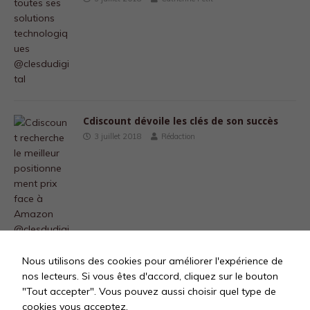
Cdiscount dévoile les clés de son succès
3 juillet 2018
Rédaction
Nous utilisons des cookies pour améliorer l'expérience de
nos lecteurs. Si vous êtes d'accord, cliquez sur le bouton
"Tout accepter". Vous pouvez aussi choisir quel type de
«
1
…
12
13
14
15
»
cookies vous acceptez.