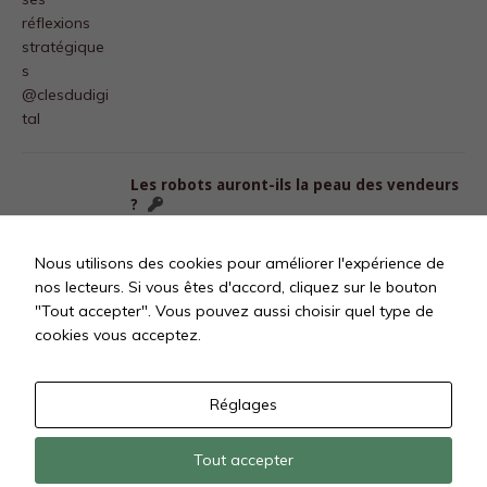
Les robots auront-ils la peau des vendeurs
?
3 octobre 2017
Julien Michel
Nous utilisons des cookies pour améliorer l'expérience de
nos lecteurs. Si vous êtes d'accord, cliquez sur le bouton
"Tout accepter". Vous pouvez aussi choisir quel type de
«
1
…
11
12
13
cookies vous acceptez.
Réglages
Tout accepter