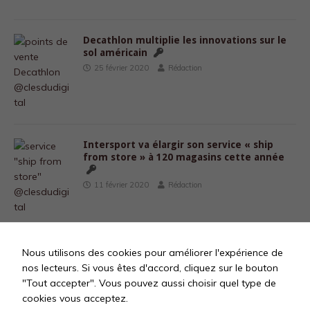
Decathlon multiplie les innovations sur le
sol américain
25 février 2020
Rédaction
Intersport va élargir son service « ship
from store » à 120 magasins cette année
11 février 2020
Rédaction
Nous utilisons des cookies pour améliorer l'expérience de
«
1
…
50
51
52
53
54
nos lecteurs. Si vous êtes d'accord, cliquez sur le bouton
"Tout accepter". Vous pouvez aussi choisir quel type de
…
60
»
cookies vous acceptez.